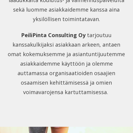
laadukkaita koulutus- ja valmennuspalveluita
sekä luomme asiakkaidemme kanssa aina
yksilöllisen toimintatavan.
PeiliPinta Consulting Oy
tarjoutuu
kanssakulkijaksi asiakkaan arkeen, antaen
omat kokemuksemme ja asiantuntijuutemme
asiakkaidemme käyttöön ja olemme
auttamassa organisaatioiden osaajien
osaamisen kehittämisessä ja omien
voimavarojensa kartuttamisessa.